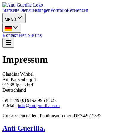
Startseite
Dienstleistungen
Portfolio
Referenzen
MENÜ
Kontaktieren Sie uns
Impressum
Claudius Winkel
Am Katzenberg 4
91338 Igensdorf
Deutschland
Tel.
:
+49 (0) 9192 9953O65
E-Mail
:
info@antiguerilla.com
Umsatzsteuer-Identifikationsnummer
:
DE342615832
Anti Guerilla
.